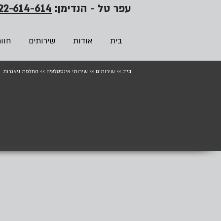
עפר טל - הנדימן:
22-614-614
בית
אודות
שירותים
חוו
בית
>>
שירותים
>>
שירותי אינסטלציה
>>
החלפת ניאגרות