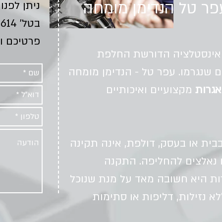
פר טל הנדימן מומחה
ניתן לפנו
בטל'
4614
פרטיכם ו
 אינסטלציה הדורשת החלפת
ם שנגרמו. עפר טל - הנדימן מומחה
אגרות
מקצועיים ואיכותיים
בית או בעסק, דולפת, אינה תקינה
נו נאלצים להחליפה. התקנה
ות היא חשובה מאד על מנת שנוכל
א נזילות, דליפות או סתימות