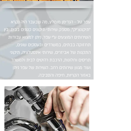
עפר טל - הנדימן מומלץ, מה שבעבר היה נקרא
"תיקונצ'יק", מספק שירותי תיקונים קטנים בבית. בין
השירותים המוצעים ע"י עפר, ניתן למצוא עבודות
תחזוקה בבתים, במשרדים ובעסקים שונים,
התקנות של אביזרים, שירותי אינסטלציה, תיקוני
תריסים וחלונות, הרכבת רהיטים לבית ולמשרד
ועוד מגוון שירותים רחב. השירות של עפר ניתן
באזור הקריות, חיפה והסביבה.