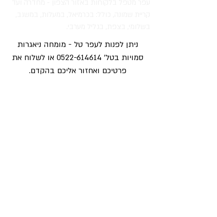
עפר מטפל בלקוחות באזור הצפון - מחדרה ועד
קריית שמונה, כולל:
בכרמיאל, במעלות, במשגב,
בשלומי, בצפת, בגליל מערבי.
ניתן לפנות לעפר טל - מומחה ניאגרות
סמויות בטל'
0522-614614
או לשלוח את
פרטיכם ואחזור אליכם בהקדם.