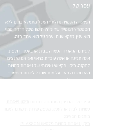
עפר טל
הניאגרה הסמויה נוזלת? המכל מתמלא במים ללא
הפסקה? הגומייה שחוקה? תיקון מיכל הדחה סמוי
הוא עניין למקצוענים ועפר טל הוא אחד כזה.
לעיתים הניאגרה הסמויה בבית או בעסק, דולפת,
אינה תקינה או אינה עובדת כראוי ואז אנו נאלצים
לתקנה. תיקון מקצועי ואיכותי של ניאגרות סמויות
היא חשובה מאד על מנת שנוכל ליהנות משימוש
לאורך זמן ללא נזילות, דליפות או סתימות
מהניאגרה.
עפר טל - הנדימן המתמחה בתחום
תיקון ניאגרות
סמויות
לבית או לעסק, מספק שירות תיקונים למגוון
מותגים הבאים:
תיקון ניאגרות סמויות פלסאון PLASSON
.