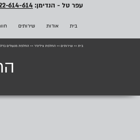
עפר טל - הנדימן:
22-614-614
בית
אודות
שירותים
חוו
בית
>>
שירותים
>>
החלפת צילינדר
>>
החלפת מנעולים בדל
הח