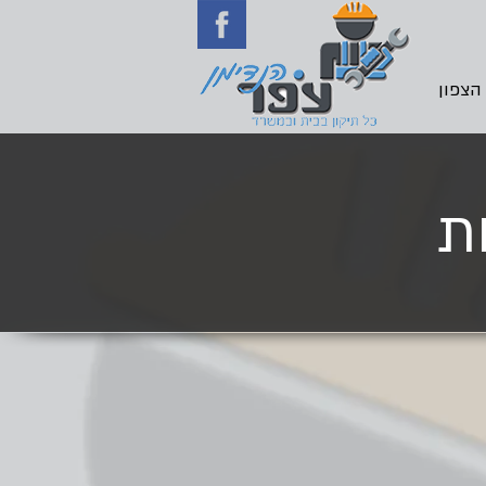
 הצפון
ת