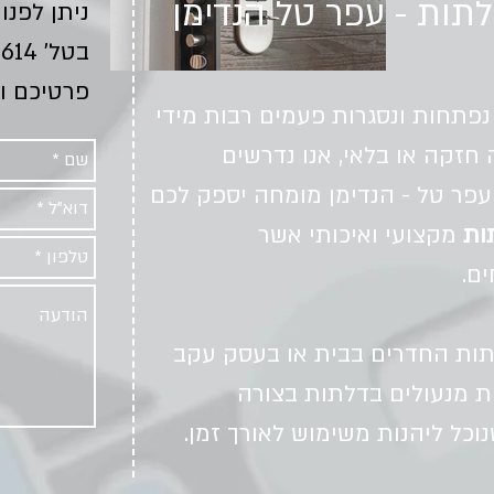
תות - עפר טל הנדימן
ניתן לפנו
בטל'
4614
פרטיכם ו
פתחות ונסגרות פעמים רבות מידי
 חזקה או בלאי, אנו נדרשים
עפר טל - הנדימן מומחה יספק לכם
ות
מקצועי ואיכותי אשר
ים.
לתות החדרים בבית או בעסק עקב
ת מנעולים בדלתות בצורה
וכל ליהנות משימוש לאורך זמן.