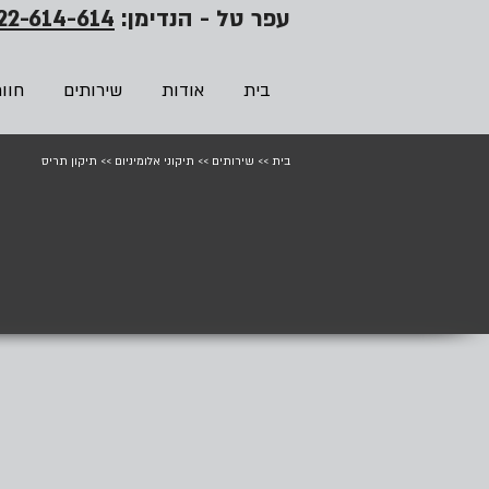
עפר טל - הנדימן:
22-614-614
בית
אודות
שירותים
חוו
בית
>>
שירותים
>>
תיקוני אלומיניום
>>
תיקון תריס